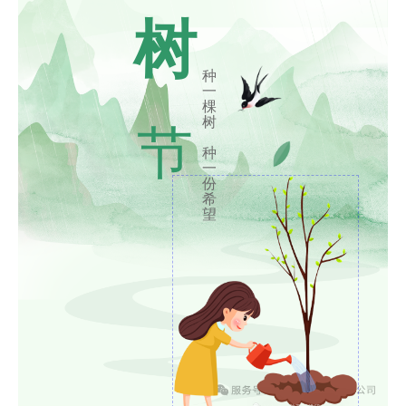
树
种
一
棵
树
节
种
一
份
希
望