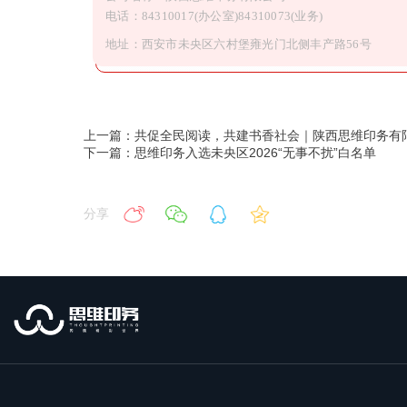
电话：84310017(办公室)84310073(业务)
地址：西安市未央区六村堡雍光门北侧丰产路56号
上一篇：共促全民阅读，共建书香社会｜陕西思维印务有
下一篇：思维印务入选未央区2026“无事不扰”白名单
分享