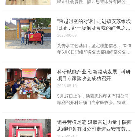
民企社会责任，陕西思维印务有限公司
实前行，陕西思维印务有限公司稳步发
分享企业日常安全管控、隐患闭环整改
量问题，深度剖析问题成因，细化本次
踊跃捐资，联合多家企业推进谭家街道
展的每一份荣光，皆源于全体员工同心
实操做法，为辖区同类企业提供可复制
教材生产专项管控举措。 会议重点重申
沙棘苑小区600㎡破损路面改造，纾解
同行、深耕坚守；每一份亮眼成绩，都
参考。 本次演练设置三大贴合实际的应
国旗、国徽、党旗党...
居民出行困扰，用公益行动彰显企业温
“跨越时空的对话 | 走进镇安苏维埃
凝聚着大家朝夕耕耘的热忱、责任与担
急科目，全流程模拟险情处置完整链
度与责任担当。 印刷精品图书 塑造
旧址，赴一场触及灵魂的红色之
当。值此端午佳节，谨向奋战在生产一
条。演练项目分别有触电事故应急处置
一流品牌★撰文：沈余涛 校对：刘慧
约”主题党日活动
线的全体职工、携手共进的各界合作伙
2026-06-09
急救演练、明火穿越逃生演练、员工宿
审核：董武强 公司名称：陕西思维印务
伴，致以诚挚问候，恭祝端午安康！ 一
舍防汛应急演练。 全部演练科目结束
为传承红色基因，坚定理想信念，2026
有限公司 电话：84310017(办公
叶粽香牵起脉脉温情，一份心意传递双
后，西安市应急管理综合执法支队未央
年6月6日思维印务党支部组织部分党员
室)84310073(业务) 地址：西安市未央
向暖意。佳节已至，陕西思维印务有限
大队大队长宋蓉对本次活动进行总结点
和积极分子前往镇安县米粮镇树坪村镇
区六村堡雍光门北侧丰产路56号本篇文
公司备好荤素甜粽与清甜蜂蜜，愿甘甜
评。她充分肯定本次演练场景贴合企业
安县苏维埃政府办公旧址、镇安县苏维
章来源于微信公众号:陕西思维印务有限
常伴诸位，日子和美顺遂。 未来朝夕，
风险、流程完...
埃政府旧址纪念馆，开展“跨越时空的对
科研赋能产业 创新驱动发展 | 科研
公司
公司将坚守以人为本的初心，把细致关
话 | 走进镇安苏维埃旧址，赴一场触及
项目专家验收会成功召开
怀融进日常点滴，将暖心暖意送至每位
灵魂的红色之约”主题党日活动。在历史
2026-05-18
同仁。愿全体思维印务人同心聚力、步
的回响中叩问初心，在红色的洗礼中汲
履不停，携手奔赴前路山海，凝心耕耘
5月17日上午，陕西思维印务有限公司
取力量。 一、追寻红色记忆，感悟革命
印刷事业，并肩携手共赴崭新佳绩！
顺利召开科研项目专家验收会。特邀行
精神 初夏树坪村绿意盎然。全体党员步
印刷精品图书 塑造一流品牌 ★ 撰
业院校印刷专业权威专家、企业高级工
入鄂陕镇安县苏维埃政府旧址纪念馆，
文：沈余涛 校对：刘...
程师组成验收团队，严格对标项目标准
聆听讲解，凝视泛黄照片与斑驳文物。
核验研发成果，聚力助推企业技术迭代
追寻劳模足迹 汲取奋进力量｜陕西
1935年，红二十五军和苏区人民抛头颅
升级，为产业高质量、可持续发展赋能
思维印务有限公司走进西安市劳模
洒热血的光辉历程生动重现，大家深刻
蓄力。 印刷精品图书 塑造一流品
精神展示馆，感悟奋斗的力量
感悟到先辈们在艰苦卓绝环境中自强不
2026-05-13