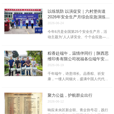
月26日下午，在公司总经理吴宁周统筹
部署下，陕西思维印务有限公司质量部
牵头组织召开教材印制质量专项动员大
以练筑防 以演促安｜六村堡街道
会。公司各部门负责人、车间主管、教
2026年安全生产月综合应急演练在
材生产线机长及质检、现场巡检等人员
陕西思维印务有限公司成功举办
2026-06-24
参会。 会上集中传达学习 2025年11月
今年6月是全国第25个安全生产月，活
7日人教社下发《人民教育出版社中小
动主题为“人人讲安全、个个会应急——
学教材印制质量管理办法（试行）的
排查整治风险隐患”。6月23日，六村堡
函》等文件核心条款，系统解读 “横到
街道2026年“安全生产月” 应急演练观摩
边、纵到底” 闭环质量管控体系内涵：
会在陕西思维印务有限公司顺利开展，
粽香赴端午，温情伴同行｜陕西思
横向覆盖所有工序、管控无死角；纵向
辖区职能部门、各村社、重点企业代表
维印务有限公司祝福各位端午安
压实各级岗位、责任不悬空。会议明确
到场观摩学习，以实景实战锤炼应急处
康！
公司教材质量总体管控目标，全面推行
2026-06-19
置硬本领。 活动伊始，六村堡街道人大
全员、全过程、全方位质量管理，精准
千年端午，诗意绵长。品香粽、祈安
工委主任李伟上台致辞，他结合辖区生
防控印前制版、印刷、装订各环节常见
康，一缕人间烟火，盛满中国人代代相
产企业安全现状，明确安全生产底线要
瑕疵，推动教材生产全流程标准化、规
传的团圆愿景与美好期盼。千年岁月流
求，强调各单位要压紧安全责任链条，
范化落地。 为强化全员质量红线意识，
转，粽叶裹住岁岁美好，彩线缠绕四季
常态化开展隐患排查与应急实训，把安
落实事前预防管控思路，会议结合历年
平安。从上古驱疫祈福的古老习俗，到
聚力公益，护航群众出行
全管理落到岗位、贯穿全程。 随后，承
典型质量问题开展警示教育，逐条梳理
如今阖家欢聚的脉脉温情，端午不变的
办企业陕西思维印务有限公司总经理吴
2026-06-12
版权差错、页码错乱、套印偏差、折页
内核，始终是世人对平安顺遂、万事无
宁周作安全管理经验交流发言，结合车
错位、接版超标、印刷偏色、墨色不
响应未央区新企联、青企协号召，践行
忧的赤诚祈愿。 深耕印刷行业，步履踏
间电气、消防、宿舍防汛等实际风险，
均、漏胶根、开胶散页、缺钉漏订等质