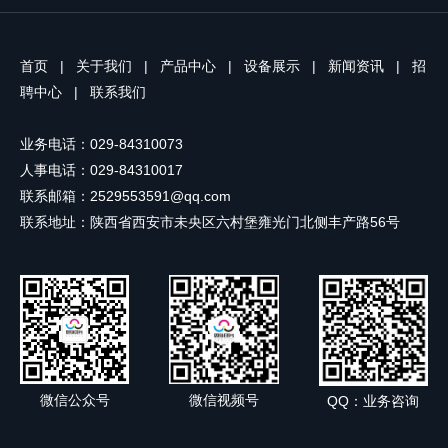
精神，进一步坚定了自身立足岗位、担
词、词性、词义、短语四个维度上全方
当作为、实干兴企的信念与决心。 同时
位帮助考生优先记忆重点，实现真正意
恭贺陕西思维印务有限公司董武强同
义上的“大幅省时间，快速记单词”。
志，创新成果光荣入选劳模工匠之家展
首页
|
关于我们
|
产品中心
|
设备展示
|
新闻资讯
|
招
除了“划重点，就是快”，闪过还开创性
示。此次学习活动是一次深刻的精神洗
聘中心
|
联系我们
地将“小词块速记法”应用在英语词汇书
礼和思想淬炼，在以后的工作中要以劳
中——通过在“短小精悍、有意义关联的
模为标...
业务电话：029-84310073
小词块”中记忆单词，可以缩短语境、以
熟词带记生词，让单词记忆“快上加
人事电话：029-84310017
快”。 在“划重点，就是快！...
联系邮箱：2529553591@qq.com
联系地址：陕西省西安市未央区六村堡雍光门北侧丰产路56号
微信公众号
微信视频号
QQ：业务咨询