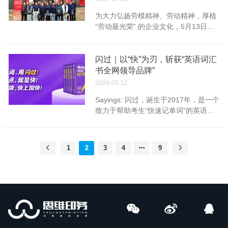
牌 ★ 撰文：沈余涛 校对：郭杰 审
息、无私奉献的大无畏精神，接受了一
为大力弘扬劳模精神、劳动精神，厚植
核：董武强 公司名称：陕西思维印务有
次深刻的党性锤炼。 二、重温入党誓
“劳动最光荣” 的企业文化，5月13日，
限公司 电话：84310017(办公
词，铭记庄严承诺 纪念碑前，全体党员
陕西思维印务有限公司组织员工前往西
室)84310073(业务) 地址：西安市未央
整齐列队，面向鲜红党旗高举右拳。“我
安市劳模精神展示馆，开展 “致敬劳模
区六村堡雍光门北侧丰产路56号
志愿加入中国共产党……”铿锵誓言回荡
匠心 勇担时代使命” 主题活动，在沉浸
闪过｜以“快”为刃，斩获“英语词汇
广场，彰显着对党的无限忠诚。这不仅
式学习中感悟榜样力量，凝聚奋进共
书全网领导品牌”
是一次声音的重温，更是灵魂的叩问，
识。 走进展厅，依次参观了“群星耀九
提醒每位同志牢记入党初心，永葆政治
2026-05-12
州”“回首来时路”“走进新时代”三大展
本色，勇担时代使命。 三、观看影像资
Sayings: 闪过，诞生于2017年，是一个
区，从袁隆平、邓稼先等全国劳模的家
料，深化思想认识 参观后，全员集中观
致力于帮助考生“快速记单词”的英语教
国担当，到张锦秋、窦铁成等陕西籍劳
看红二十五军到镇安的经过及镇安战斗
辅图书品牌，为小学、初中、高中及大
模的深耕坚守，再到西安本地先进集体
历程...
学四六级、考研等各学段考生提供高效
的奋斗故事，大家结合珍贵的史料实物
的单词记忆解决方案。 闪过词汇系列
与生动的影像资料，系统学习劳模精神
1
2
3
4
9
图书以“划重点，就是快！小词块，快上
发展脉络，深刻领会“爱岗敬业、争创一
加快！”为核心差异化，通过“大数据+AI
流、艰苦奋斗、勇于创新、淡泊名利、
算力”层层圈画重点，将单词科学划分
甘于奉献”的精神内涵。 全体人员在讲
为“高频词+中频词+低频词+偶考词+简
解员的引导下，依次参观劳动模范工匠
单词+补充词”6个层面，帮助考生按照
事迹展区、创新创造成果展示区，认真
单词重要程度优先记忆重点单词。 不
聆听劳动模范们的奋斗故事，仔细观看
仅如此，闪过还做到了给词性划重点、
图文资料与实物展品，沉浸式感悟劳模
给词义划重点、给短语划重点——在单