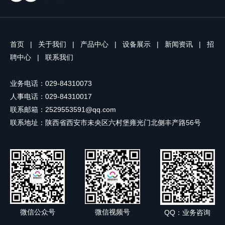
满，答谢每一位奋力拼搏的思维家人。
开展安全宣传工作，让安全理念入眼、
26周年是光荣的里程碑，更是全新的起
入耳、入心、入行。厂区车间、原料仓
跑线。未来，陕西思维印务有限公司将
库、疏散通道、生活区等重点区域统一
坚守匠心、深耕主业，以初心致过往，
悬挂安全月横幅及张贴警示海报，厂区
以笃行赴新程，全员同心聚力，续写企
电子屏全天候滚动播放安全标语、常识
首页
|
关于我们
|
产品中心
|
设备展示
|
新闻资讯
|
招
业高质量发展新篇章！ 印刷精品图书
及应急知识，全方位营造全员共护安全
聘中心
|
联系我们
塑造一流品牌★撰文：沈余涛 校对：
的氛围，持续提升员工安全防范意识。
刘慧 审核：董武强 公司名称：陕西思
三、分层施...
业务电话：029-84310073
维印务有限公司 电话：84310017(办公
室)84310073(业务) 地址：西安市未央
人事电话：029-84310017
区六村堡雍光门北侧丰产路56号本篇文
联系邮箱：2529553591@qq.com
章来源于微信公众号:陕西思维印务有限
联系地址：陕西省西安市未央区六村堡雍光门北侧丰产路56号
公司
微信公众号
微信视频号
QQ：业务咨询