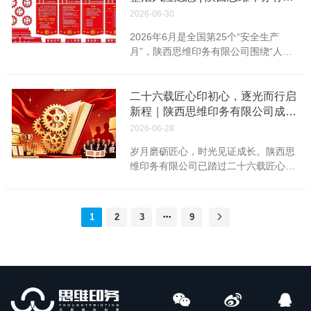
业对我们绿色印刷、装订品质、与创新
公司2026年"安全生产月"活动纪实
习的培养目标与纪律要求。双方就学生
目前列，旗下爆品《巨微真题考研真
2026-06-30
实力的高度认可。中华印制大奖是经党
创新能力培养、校企协同育人以及合作
相》已获得“考研英语真题全网领导品
2026年6月是全国第25个“安全生产
中央、国务院批准保留的全国评比达标
交流发展等交换了意见，现场气氛热
牌”第三方权威认证，并连续多年斩获各
月”，陕西思维印务有限公司围绕“人人
表彰项目，由两岸四地印刷行业权威机
烈，交流务实高效，为本次实习工作顺
大权威媒体的多个重磅奖项。 01 ...
讲安全、个个会应急——排查整治风险
构联合主办，被誉为华人印刷界最高奖
利开展夯实基础。 安全是实习工
隐患”为主题，开展安全生产月活动，安
项，每两年一届，代表国内印刷工艺最
作的重中之重。次日，公司行政人事部
全领导小组统筹谋划、精密部署，聚焦
二十六载匠心印初心，逐光而行启
高水准。陕西思维印务有限公司深耕主
为实习生开展三级安全教育培训。培训
安全氛围宣传、全员安全培训、隐患排
新程｜陕西思维印务有限公司成立
题出版物、教材教辅、各类图书精品印
围绕厂区安全制度、车间作业规范、风
查治理、应急实战演练、复盘总结提升
26周年，感恩各界挚友长久相伴！
刷领域。长久以来坚守匠心打磨工艺，
险隐患识别等重点内容展开，结合行业
2026-06-28
等重点工作，扎实开展为期一个月的安
践行绿色低碳生产；今后将持续发力品
真实案例讲解实操安全注意事项，明确
岁月磨砺匠心，时光见证成长。陕西思
全生产专项活动。 一、周密部署压实责
质提升，锤炼精湛印刷技艺，印制出高
实习...
维印务有限公司已踏过二十六载匠心征
任，启动开篇夯实基础 为扎实推进安全
品质精品图书。 印刷精品图书 塑造
程。二十六载深耕印刷领域，公司坚守
生产月各项工作落地见效，活动启动之
一流品牌★撰文：沈余涛 校对：刘慧
品质初心、深耕实业赛道，逐步成长为
初，公司总经理吴宁周主持召开2026年
审核：董武强 公司名称：陕西思维印务
西北地区综合实力突出的印刷服务商，
度安全生产月启动部署暨安全专题培训
有限公司 电话：84310017(办公
1
2
3
9
用专注与坚守书写了属于思维人的奋斗
会议。会议全面细化本年度安全生产月
室)84310073(业务) 地址：西安市未央
篇章。 匠心筑梦，温情相伴。企业的稳
工作方案，明确各项重点任务、时间节
区六村堡雍光门北侧丰产路56号本篇文
步发展，离不开每一位员工的坚守与付
点及各岗位人员职责分工，层层传导安
章来源于微信公众号:陕西思维印务有限
出。为庆祝二十六周年华诞、感恩全体
全压力、逐级压实主体责任。 二、全域
公司
员工的并肩相守，公司精心筹备了丰盛
营造安全氛围，厚植全员安全理念 公司
的周年庆专属午餐。菜品丰富、暖意满
以安全生产月为契机，全方位、立体化