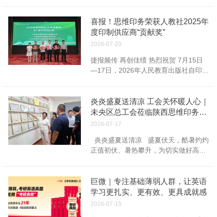
护税试点实施办法》（《办法》），决
定自2027年1月1日起对印刷、汽车、医
药、通用设备、专用设备制造业等8个
喜报！思维印务荣获人教社2025年
行业开征挥发性有机物环保税，税额幅
度印制供应商“贡献奖”
度为每污染当量8～12元。 《办法》
2026-07-20
出台背景 挥发性有机物（简
捷报频传 再创佳绩 热烈祝贺 7月15日
称“VOCs”），是指参与大气光化学反应
—17日，2026年人民教育出版社自印产
的有机化合物，或者根据国家有关规定
品印制工作会议在北京隆重举行。会
确定的有机化合物。它是形成臭氧和细
上，陕西思维印务有限公司荣获2025年
颗粒物（PM2.5）的重要前体物，可引
度印制供应商“贡献奖”。 眼下正值教材
炎炎盛夏送清凉 工会关怀暖人心｜
发雾霾、光化学烟雾等大气环境问题，
教辅集中印制的关键攻坚期，这份沉甸
未央区总工会莅临陕西思维印务有
是当前大气污染治理的重点和难点。
甸的行业荣誉，极大鼓舞了全体员工的
限公司慰问一线职工
为守护生态环境、管控污染物排放，我
2026-07-17
干劲，为旺季生产冲刺凝聚起强大奋进
国自2018年环境保护税正式落地征收
炎炎盛夏送清凉 盛夏伏天，酷暑灼灼
力量。 接下来，公司将全面落实本次人
起，便将苯、甲苯、甲醛等18种具备毒
正值初伏、暑热攀升，为切实做好高温
教社工作会议各项部署，坚守精工印刷
性或是带有恶臭特性的VOCs纳入征税
劳动保护。7月16日下午，未央区人大
初心，以匠心打磨每一本教材教辅读
清单。不过从实际范围来看，VOCs种
常委会副主任、区总工会主席周泽，区
物。持续精进全流程印制工艺，不断升
类远不止于此，当前具备监测条件的品
总工会常务副主席何茹，六村堡街道党
巨微｜专注基础薄弱人群，让英语
级教材教辅印刷品质与出版配套保障能
种已经超过300种。伴随监测与治理技
工委副书记、街道总工会主席张延涛及
学习更扎实、更有效、更具成就感
力，全力以赴做好教育出版物印制保障
术持续迭代，官方近年多次释放信号，
街道工会工作人员莅临陕西思维印务有
工作。 印刷精品图书 塑造一流品牌
提出扩大VOCs征税覆盖范围，本次
2026-07-15
限公司，开展夏季“送清凉”慰问活动，
★撰文：沈余涛 校对：刘慧 审核：董
《办法》出台，标志着这项政策正式落