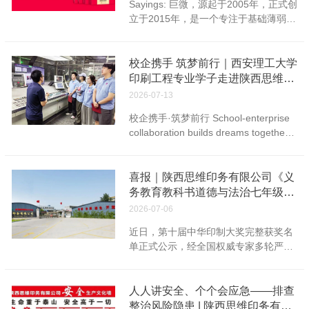
Sayings: 巨微，源起于2005年，正式创
陕西思维印务有限公司工会主席沈余
武强 公司名称：陕西思维印务有限公司
地。 VOCs无色无味、难以直观感
立于2015年，是一个专注于基础薄弱人
涛、生产副总董武强及工会委员陪同接
电话：84310017(办公室)84310073(业
知，给税收征管带来...
群的英语教辅图书品牌，为高中、大学
待。 周主席一行深入生产车间，实地察
务) 地址：西安市未央区六村堡雍光门
四六级、考研等各学段基础薄弱考生提
看获评市级“工人先锋号”装订车间生产
北侧丰产路56号本篇文章来源于微信公
供全方位、精细化、易理解、高效率、
校企携手 筑梦前行｜西安理工大学
环境，了解企业生产运营情况、安全生
众号:陕西思维印务有限公司
专业化的英语真题解析方案。 秉承“专
印刷工程专业学子走进陕西思维印
产管理和防暑降温措施。并近距离查看
注基础薄弱人群，让英语学习更扎实、
务有限公司开展实习工作
印刷、装订全工艺流程，与一线员工细
2026-07-13
更有效、更具成就感”的价值主张，以
致交谈，并现场发放防暑物资慰问职
校企携手·筑梦前行 School-enterprise
及“立足真题、基础优先、解题导向、追
工。 期间，区总工会一行参观了企业创
collaboration builds dreams together
求效率”的研发理念，巨微为基础薄弱考
新工作室（思维印务研究院），详细了
校企合作共发展 匠心育人筑新程
生首创了英语真题“逐词逐句逐篇逐题·
解思维印务研究院日常运营、技术攻
2026年7月12日，西安理工大学印刷
全方位精细化解析”模式、“逐题型逐题
关、人才培育、班组建设相关情况。周
工程专业学生走进陕西思维印务有限公
喜报｜陕西思维印务有限公司《义
目逐选项·结构化步骤化解题”模式、“词
主席指出，劳模创新工作室、工人先锋
司开展实习。为做好实习工作，公司组
务教育教科书道德与法治七年级下
句篇题·全方位划重点提效”模式，力求
号都是发挥劳模工匠示范引领作用的重
织召开实习动员会议，公司总经理吴宁
册》荣获第十届中华印制大奖铜奖
帮助基础薄弱考生在扫清词汇、语法、
要阵地，要持续挖掘特色亮点，加大宣
2026-07-06
周、各部门管理负责人、西安理工大学
篇章脉络等阅读障碍的基础上，学会运
传推介力度，讲好劳模工匠、先锋班组
近日，第十届中华印制大奖完整获奖名
李怀林老师及实习学生参会。会上，总
用方法逐步找出正确答案、逐步排除干
创新实干故事。 本次 “夏送清凉” 慰问
单正式公示，经全国权威专家多轮严格
经理吴宁周对师生的到来表示热烈欢
扰选项，并能有效识别真题重点、提升
活动，...
评审，陕西思维印务有限公司参赛作品
迎，并介绍了企业概况与发展历程；西
真题复习效率。 凭借对基础薄弱人群需
《义务教育教科书道德与法治七年级下
安理工大学李怀林老师介绍了印刷工程
求的精准洞察，以及在英语真题领域20
册》从全国件参选作品中脱颖而出，荣
人人讲安全、个个会应急——排查
专业的科学研究、产教融合以及服务行
余年的持续深耕，巨微在京东、天猫、
获行业重磅奖项铜奖！这份荣誉，是行
整治风险隐患 | 陕西思维印务有限
业的发展经验与成果，并明确了本次实
抖音等线上平台图书畅销榜长期居于类